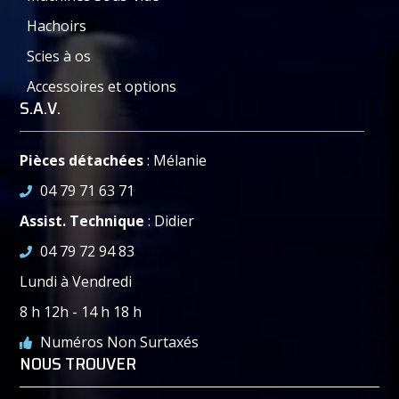
Hachoirs
Scies à os
Accessoires et options
S.A.V.
Pièces détachées
: Mélanie
04 79 71 63 71
Assist. Technique
: Didier
04 79 72 94 83
Lundi à Vendredi
8 h 12h - 14 h 18 h
Numéros Non Surtaxés
NOUS TROUVER