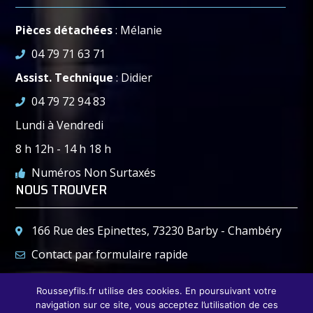
Pièces détachées
: Mélanie
04 79 71 63 71
Assist. Technique
: Didier
04 79 72 94 83
Lundi à Vendredi
8 h 12h - 14 h 18 h
Numéros Non Surtaxés
NOUS TROUVER
166 Rue des Epinettes, 73230 Barby - Chambéry
Contact par formulaire rapide
04 79 72 94 83
Rousseyfils.fr utilise des cookies. En poursuivant votre
04 79 72 78 37
navigation sur ce site, vous acceptez l’utilisation de ces