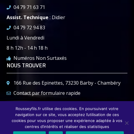
04 79 71 63 71
Assist. Technique
: Didier
04 79 72 94 83
Lundi à Vendredi
8 h 12h - 14 h 18 h
Numéros Non Surtaxés
NOUS TROUVER
166 Rue des Epinettes, 73230 Barby - Chambéry
Contact par formulaire rapide
04 79 72 94 83
Rousseyfils.fr utilise des cookies. En poursuivant votre
04 79 72 78 37
navigation sur ce site, vous acceptez l’utilisation de ces
cookies pour vous proposer une expérience adaptée à vos
centres d’intérêts et réaliser des statistiques
© 2021- ROUSSEY & FILS SAS. Tous droits réservés. |
Mentions Légales