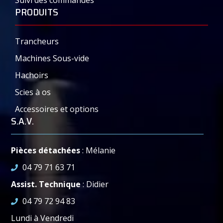
Suivi des commandes
PRODUITS
Trancheurs
Machines Sous-vide
Hachoirs
Scies à os
Accessoires et options
S.A.V.
Pièces détachées
: Mélanie
04 79 71 63 71
Assist. Technique
: Didier
04 79 72 94 83
Lundi à Vendredi