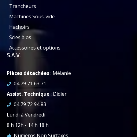
Trancheurs
Machines Sous-vide
Hachoirs
Scies à os
Accessoires et options
S.A.V.
Pièces détachées
: Mélanie
04 79 71 63 71
Assist. Technique
: Didier
04 79 72 94 83
Lundi à Vendredi
8 h 12h - 14 h 18 h
Numéros Non Surtaxés