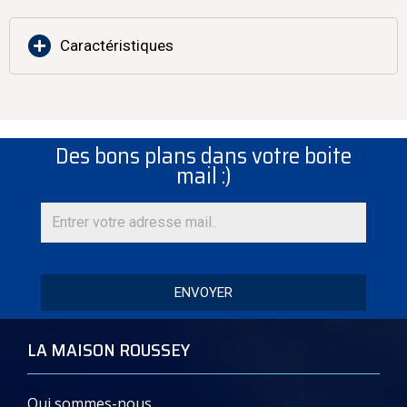
Caractéristiques
Des bons plans dans votre boite
mail :)
ENVOYER
Document – Plaquette commerciale – PDF :
LA MAISON ROUSSEY
RousseyFils-Machines-Sous-Vide_Santiago-
San_Siro-Wembley-Indiannapolis–Maracana
Qui sommes-nous