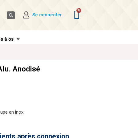
Se connecter
s à os
Alu. Anodisé
oupe en inox
lients après connexion