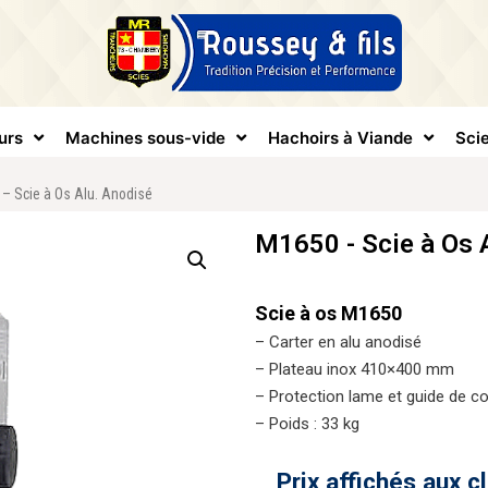
urs
Machines sous-vide
Hachoirs à Viande
Scie
– Scie à Os Alu. Anodisé
M1650 - Scie à Os 
Scie à os M1650
– Carter en alu anodisé
– Plateau inox 410×400 mm
– Protection lame et guide de c
– Poids : 33 kg
Prix affichés aux c