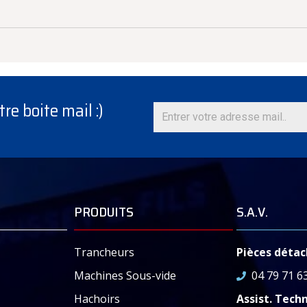
re boite mail :)
PRODUITS
S.A.V.
Trancheurs
Pièces déta
Machines Sous-vide
04 79 71 6
Hachoirs
Assist. Tech