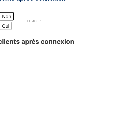
Non
EFFACER
Oui
 clients après connexion