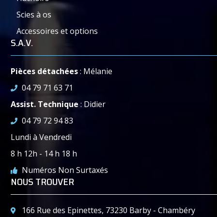
Scies à os
Accessoires et options
S.A.V.
Pièces détachées
: Mélanie
04 79 71 63 71
Assist. Technique
: Didier
04 79 72 94 83
Lundi à Vendredi
8 h 12h - 14 h 18 h
Numéros Non Surtaxés
NOUS TROUVER
166 Rue des Epinettes, 73230 Barby - Chambéry