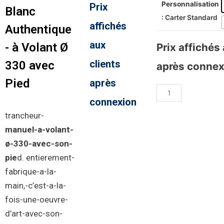
Personnalisation
Prix
Blanc
: Carter Standard
affichés
Authentique
aux
- à Volant Ø
Prix affichés
clients
330 avec
après connex
Pied
après
connexion
trancheur-
manuel-a-volant-
ø-330-avec-son-
pie
d
.
entierement-
fabrique-a-la-
main
,-c’est-a-la-
fois-une-oeuvre-
d’art-avec-son-