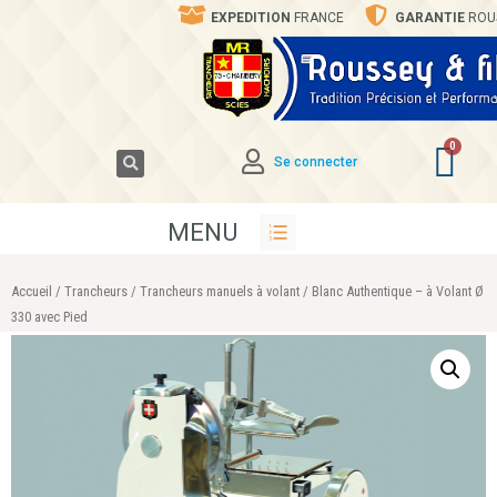
EXPEDITION
FRANCE
GARANTIE
ROU
Se connecter
MENU
Accueil
/
Trancheurs
/
Trancheurs manuels à volant
/ Blanc Authentique – à Volant Ø
330 avec Pied