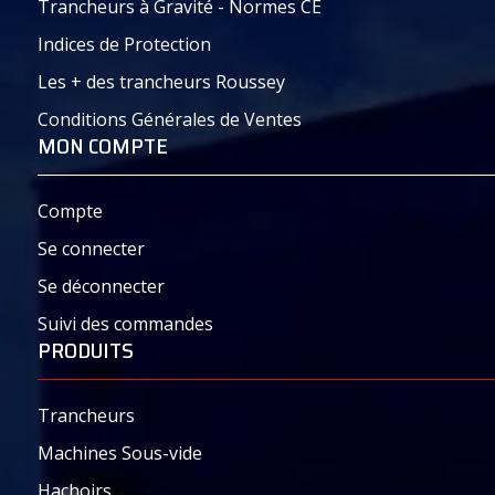
Trancheurs à Gravité - Normes CE
Indices de Protection
Les + des trancheurs Roussey
Document – Plaquette commerciale – PDF :
Conditions Générales de Ventes
Volant_Manuel_Trancheur_RousseyFils_Savoie-
MON COMPTE
Compte
Se connecter
Se déconnecter
Suivi des commandes
PRODUITS
Trancheurs
Machines Sous-vide
Hachoirs