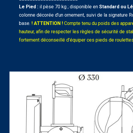
Le Pied :
il pèse 70 kg ; disponible en
Standard
ou L
colonne décorée d’un ornement, suivi de la signature R
base.
! ATTENTION !
Compte tenu du poids des apparei
hauteur, afin de respecter les règles de sécurité de stabi
fortement déconseillé d’équiper ces pieds de roulettes