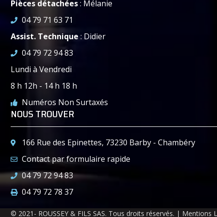
Pièces détachées
: Mélanie
04 79 71 63 71
Assist. Technique
: Didier
04 79 72 94 83
Lundi à Vendredi
8 h 12h - 14 h 18 h
Numéros Non Surtaxés
NOUS TROUVER
166 Rue des Epinettes, 73230 Barby - Chambéry
Contact par formulaire rapide
04 79 72 94 83
04 79 72 78 37
© 2021- ROUSSEY & FILS SAS. Tous droits réservés. | Mentions 