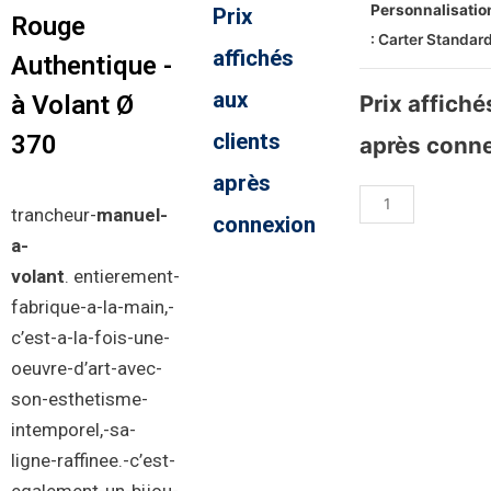
Personnalisatio
Prix
Rouge
: Carter Standar
affichés
Authentique -
aux
à Volant Ø
Prix affiché
clients
370
après conn
après
trancheur-
manuel-
connexion
a-
volant
.
entierement-
fabrique-a-la-main
,-
c’est-a-la-fois-une-
oeuvre-d’art-avec-
son-esthetisme-
intemporel,-sa-
ligne-raffinee.-c’est-
egalement-un-bijou-