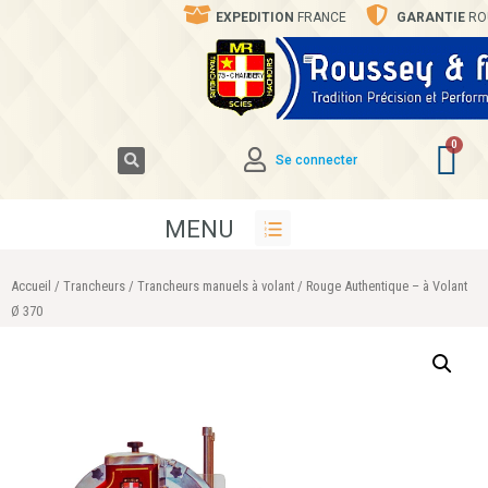
EXPEDITION
FRANCE
GARANTIE
RO
Se connecter
MENU
Accueil
/
Trancheurs
/
Trancheurs manuels à volant
/ Rouge Authentique – à Volant
Ø 370