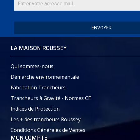
Trancheur Manuel à
lame
(Kg)
coupe
Volant Ø 370
(mm)
ENVOYER
VOLANT
330
60
(L x h)
215
LA MAISON ROUSSEY
VOLANT
370
90
(L x h)
Qui sommes-nous
240
Démarche environnementale
PIED
70
Hauteu
Fabrication Trancheurs
pi
é
tem
Trancheurs à Gravité - Normes CE
Indices de Protection
Les + des trancheurs Roussey
Document – Plaquette commerciale – PDF :
Conditions Générales de Ventes
Volant_Manuel_Trancheur_RousseyFils_Savoie-
MON COMPTE