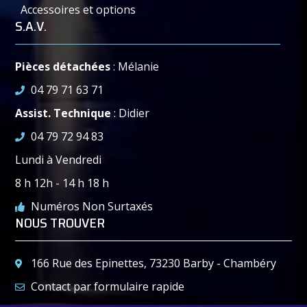
Accessoires et options
S.A.V.
Pièces détachées
: Mélanie
04 79 71 63 71
Assist. Technique
: Didier
04 79 72 94 83
Lundi à Vendredi
8 h 12h - 14 h 18 h
Numéros Non Surtaxés
NOUS TROUVER
166 Rue des Epinettes, 73230 Barby - Chambéry
Contact par formulaire rapide