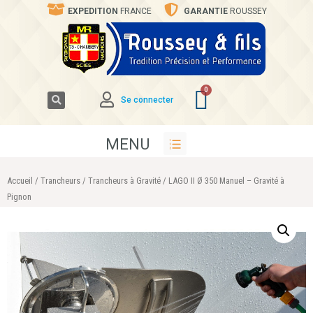
EXPEDITION
FRANCE
GARANTIE
ROUSSEY
Se connecter
MENU
Accueil
/
Trancheurs
/
Trancheurs à Gravité
/ LAGO II Ø 350 Manuel – Gravité à
Pignon