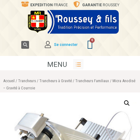
EXPEDITION
FRANCE
GARANTIE
ROUSSEY
Se connecter
MENU
Accueil
/
Trancheurs
/
Trancheurs à Gravité
/
Trancheurs Familiaux
/ Micra Anodisé
– Gravité à Courroie