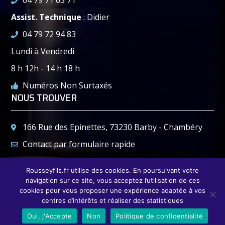
04 79 71 63 71
Assist. Technique
: Didier
04 79 72 94 83
Lundi à Vendredi
8 h 12h - 14 h 18 h
Numéros Non Surtaxés
NOUS TROUVER
166 Rue des Epinettes, 73230 Barby - Chambéry
Contact par formulaire rapide
04 79 72 94 83
Rousseyfils.fr utilise des cookies. En poursuivant votre
04 79 72 78 37
navigation sur ce site, vous acceptez l’utilisation de ces
cookies pour vous proposer une expérience adaptée à vos
© 2021- ROUSSEY & FILS SAS. Tous droits réservés. |
centres d’intérêts et réaliser des statistiques
Mentions Légales
Oui, j'Accepte
Non
Politique de confidentialité
|Web Abc3W