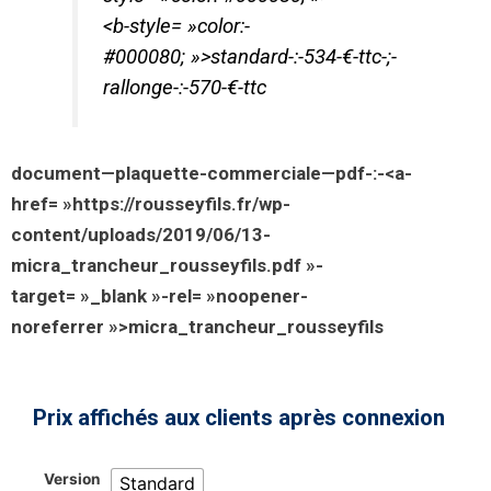
<b-style= »color:-
#000080; »>standard-:-534-€-ttc-;-
rallonge-:-570-€-ttc
document—plaquette-commerciale—pdf-:-<a-
href= »https://rousseyfils.fr/wp-
content/uploads/2019/06/13-
micra_trancheur_rousseyfils.pdf »-
target= »_blank »-rel= »noopener-
noreferrer »>micra_trancheur_rousseyfils
Prix affichés aux clients après connexion
Version
Standard