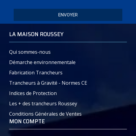
maison
(mm)
(kW)
– à
ENVOYER
Gravité
à
LA MAISON ROUSSEY
Courroie
Qui sommes-nous
MICRA
220
12
230
0,154
Démarche environnementale
Fabrication Trancheurs
Trancheurs à Gravité - Normes CE
MICRA
220
14
230
0,154
Indices de Protection
Rallongé
Les + des trancheurs Roussey
Conditions Générales de Ventes
MON COMPTE
Document – Plaquette commerciale – PDF :
Micra_Trancheur_RousseyFils