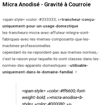
Micra Anodisé - Gravité à Courroie
<span-style= »color:-#333333; »>
trancheur-conçu-
uniquement-pour-un-usage-domestique
les-trancheurs-micra-avec-affuteur-integre-sont-
fabriques-avec-les-memes-composants-que-les-
machines-professionnelles.
cependant-ils-ne-repondent-pas-aux-memes-normes,-
c’est-la-raison-pour-laquelle-ils-sont-classes-dans-les-
normes-des-appareils-domestiques-:
-utilisable-
uniquement-dans-le-domaine-familial. –
<span-style= »color:-#ff6600;-font-
weight:-bold; »>micra-anodise<b-
style= »color:-#000080; »>-