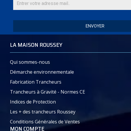
Trancheur Manuel à
lame
(Kg)
coupe
Volant Ø 370
(mm)
ENVOYER
VOLANT
330
60
(L x h)
215
LA MAISON ROUSSEY
VOLANT
370
90
(L x h)
Qui sommes-nous
240
Démarche environnementale
PIED
70
Hauteu
Fabrication Trancheurs
pi
é
tem
Trancheurs à Gravité - Normes CE
Indices de Protection
Les + des trancheurs Roussey
Document – Plaquette commerciale – PDF :
Conditions Générales de Ventes
Volant_Manuel_Trancheur_RousseyFils_Savoie-
MON COMPTE