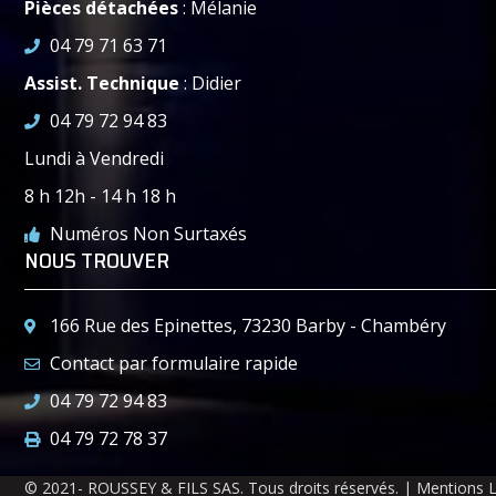
Pièces détachées
: Mélanie
04 79 71 63 71
Assist. Technique
: Didier
04 79 72 94 83
Lundi à Vendredi
8 h 12h - 14 h 18 h
Numéros Non Surtaxés
NOUS TROUVER
166 Rue des Epinettes, 73230 Barby - Chambéry
Contact par formulaire rapide
04 79 72 94 83
04 79 72 78 37
© 2021- ROUSSEY & FILS SAS. Tous droits réservés. | Mentions 