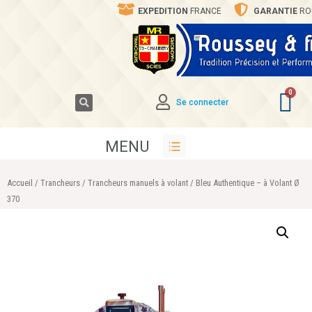
EXPEDITION
FRANCE
GARANTIE
RO
Se connecter
MENU
Accueil
/
Trancheurs
/
Trancheurs manuels à volant
/ Bleu Authentique – à Volant Ø
370