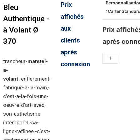
Personnalisatio
Prix
Bleu
: Carter Standar
affichés
Authentique -
aux
à Volant Ø
Prix affiché
clients
370
après conn
après
trancheur-
manuel-
connexion
a-
volant
.
entierement-
fabrique-a-la-main
,-
c’est-a-la-fois-une-
oeuvre-d’art-avec-
son-esthetisme-
intemporel,-sa-
ligne-raffinee.-c’est-
egalement-un-bijou-