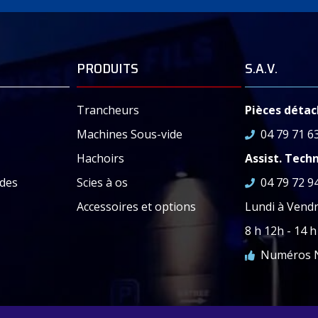
350
39
230
0,300
370
39
230
0,300
PRODUITS
S.A.V.
le – PDF :
Syros_Trancheur_RousseyFils
Trancheurs
Pièces déta
Machines Sous-vide
04 79 71 6
Hachoirs
Assist. Tech
des
Scies à os
04 79 72 9
Accessoires et options
Lundi à Vendr
8 h 12h - 14 h
Numéros N