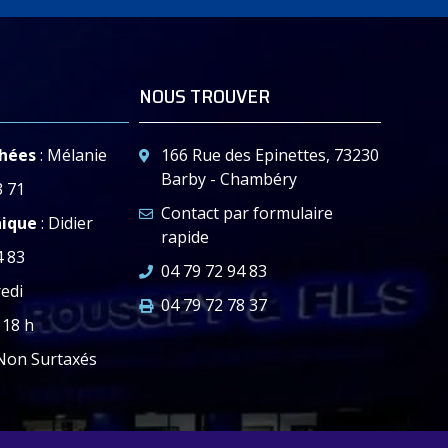
(L x h) 270 x 250
0 à 15
(L x h) 285 x 250
0 à 15
NOUS TROUVER
chées
: Mélanie
166 Rue des Epinettes, 73230
Barby - Chambéry
3 71
Contact par formulaire
nique
: Didier
rapide
4 83
04 79 72 94 83
edi
04 79 72 78 37
 18 h
on Surtaxés