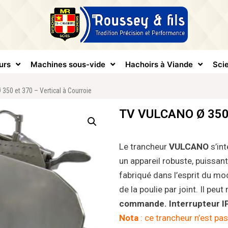
urs
Machines sous-vide
Hachoirs à Viande
Scie
50 et 370 – Vertical à Courroie
TV VULCANO Ø 350 e
Le trancheur
VULCANO
s’in
un appareil robuste, puissant
fabriqué dans l’esprit du mo
de la poulie par joint. Il peut
commande.
Interrupteur I
Nota
: ce trancheur n’est p