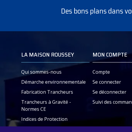
TV VULCANO Ø 350 et 370 – Verti
Étanchéité autour de la poulie par 
Des bons plans dans vot
Courroie
VULCANO
VULCANO
LA MAISON ROUSSEY
MON COMPTE
Document – Plaquette commercia
Qui sommes-nous
Compte
Démarche environnementale
Se connecter
Fabrication Trancheurs
Se déconnecter
Trancheurs à Gravité -
Suivi des comman
Normes CE
Indices de Protection
Les + des trancheurs Roussey