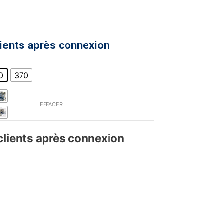
lients après connexion
0
370
EFFACER
 clients après connexion