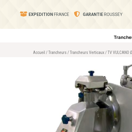
EXPEDITION
FRANCE
GARANTIE
ROUSSEY
Tranche
Accueil
/
Trancheurs
/
Trancheurs Verticaux
/ TV VULCANO Ø 3